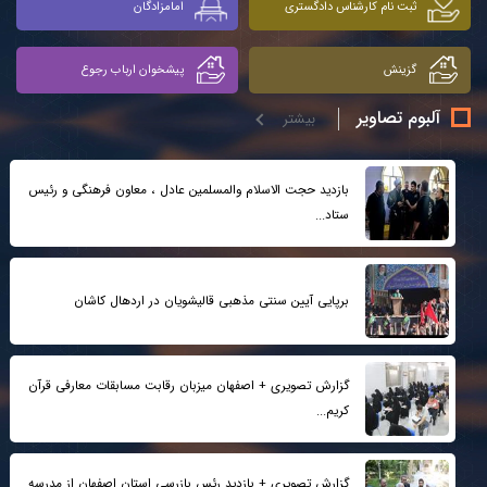
ثبت نام کارشناس دادگستری
امامزادگان
گزینش
پیشخوان ارباب رجوع
آلبوم تصاوير
بيشتر
بازدید حجت الاسلام والمسلمین عادل ، معاون فرهنگی و رئیس
ستاد...
برپایی آیین سنتی مذهبی قالیشویان در اردهال کاشان
گزارش تصویری + اصفهان میزبان رقابت مسابقات معارفی قرآن
کریم...
گزارش تصویری + بازدید رئس بازرسی استان اصفهان از مدرسه