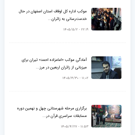
موکب اداره کل اوقاف استان اصفهان در حال
خدمت‌رسانی به زائران...
22:19 - 1405/5/2
آمادگی موکب «امامزاده احمد» تیران برای
میزبانی از زائران اربعین در مرز...
11:02 - 1405/4/30
برگزاری مرحله شهرستانی چهل و نهمین دوره
مسابقات سراسری قرآن در...
11:53 - 1405/4/27