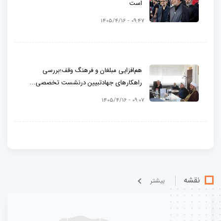
است
09:47 - 1405/4/16
هم‌افزایی مبلغان و فرهنگ وقف؛بررسی
راهکارهای جهادتبیین درنشست تخصصی...
09:07 - 1405/4/16
نقشه
بيشتر