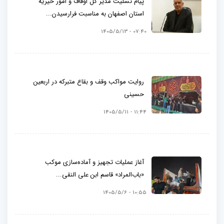
پیام تسلیت مدیر کل اوقاف و امور خیریه
استان اصفهان به مناسبت فرارسیدن...
07:40 - 1405/5/13
روایت مواکب وقف و بقاع متبرکه در اربعین
حسینی
11:44 - 1405/5/11
آغاز عملیات تجهیز و آماده‌سازی موکب
«باب‌المراد» قاسم ابن علی النقی...
10:55 - 1405/5/6