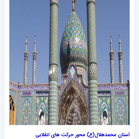
آستان محمدهلال(ع) محور حرکت های انقلابی