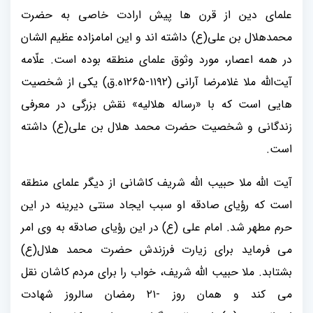
علمای دین از قرن ها پیش ارادت خاصی به حضرت
محمدهلال بن علی(ع) داشته اند و این امامزاده عظیم الشان
در همه اعصار، مورد وثوق علمای منطقه بوده است. علّامه
آیت‌الله ملا غلامرضا آرانی (۱۱۹۲-۱۲۶۵ه.ق) یکی از شخصیت
هایی است که با «رساله هلالیه» نقش بزرگی در معرفی
زندگانی و شخصیت حضرت محمد هلال بن علی(ع) داشته
است.
آیت الله ملا حبیب الله شریف کاشانی از دیگر علمای منطقه
است که رؤیای صادقه او سبب ایجاد سنتی دیرینه در این
حرم مطهر شد. امام علی (ع) در این رؤیای صادقه به وی امر
می فرماید برای زیارت فرزندش حضرت محمد هلال(ع)
بشتابد. ملا حبیب الله شریف، خواب را برای مردم کاشان نقل
می کند و همان روز -۲۱ رمضان سالروز شهادت