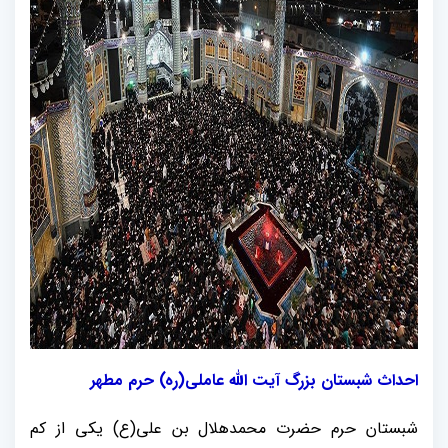
احداث شبستان بزرگ آیت الله عاملی(ره) حرم مطهر
شبستان حرم حضرت محمدهلال بن علی(ع) یکی از کم