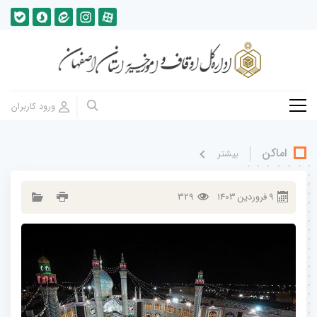
اماکن
بيشتر
9
فروردين
1403
329