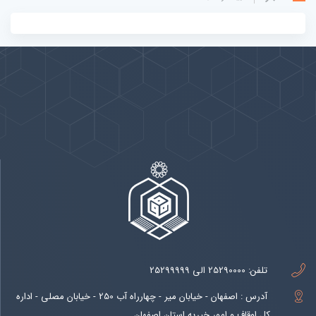
پیوندها
بيشتر
تلفن:
25290000 الی 25299999
آدرس : اصفهان - خیابان میر - چهارراه آب 250 - خیابان مصلی - اداره
کل اوقاف و امور خیریه استان اصفهان