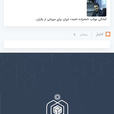
آمادگی موکب «امامزاده احمد» تیران برای میزبانی از زائران...
اخبار
بيشتر
پیوندها
بيشتر