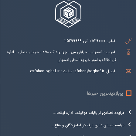
تلفن:
25290000 الی 25299999
آدرس : اصفهان - خیابان میر - چهارراه آب 250 - خیابان مصلی - اداره
کل اوقاف و امور خیریه استان اصفهان
ایمیل:
isfahan@oghaf.ir سایت : esfahan.oghaf.ir
پربازدیدترین خبرها
مزایده تعدادی از رقبات موقوفات اداره اوقاف...
مراسم معنوی دعای عرفه در امامزادگان و بقاع...