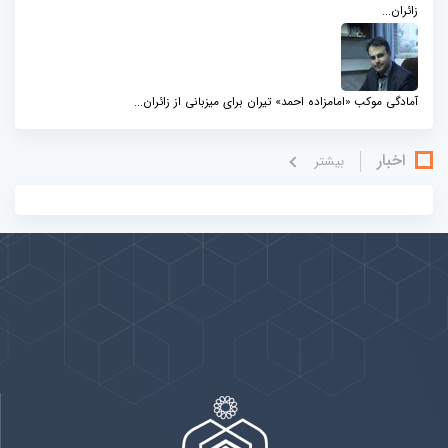
زائران...
آمادگی موکب «امامزاده احمد» تیران برای میزبانی از زائران...
اخبار
بيشتر
پیوندها
بيشتر