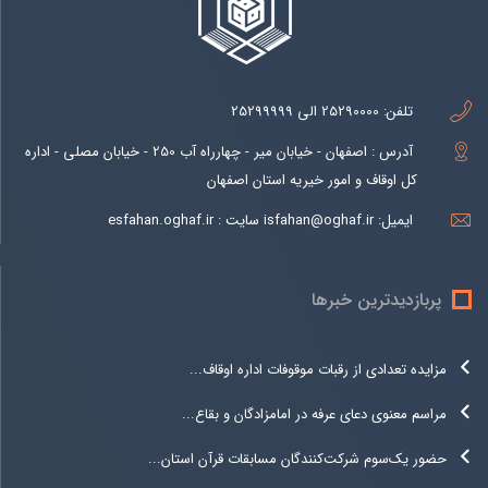
تلفن:
25290000 الی 25299999
آدرس : اصفهان - خیابان میر - چهارراه آب 250 - خیابان مصلی - اداره
کل اوقاف و امور خیریه استان اصفهان
ایمیل:
isfahan@oghaf.ir سایت : esfahan.oghaf.ir
پربازدیدترین خبرها
مزایده تعدادی از رقبات موقوفات اداره اوقاف...
مراسم معنوی دعای عرفه در امامزادگان و بقاع...
حضور یک‌سوم شرکت‌کنندگان مسابقات قرآن استان...