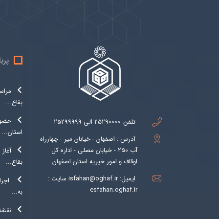
پیوندها
بيشتر
پرب
مراسم
بقاع...
حضور
تلفن:
25290000 الی 25299999
استان...
آدرس : اصفهان - خیابان میر - چهارراه
آب 250 - خیابان مصلی - اداره کل
آغاز 
اوقاف و امور خیریه استان اصفهان
بقاع...
ایمیل:
isfahan@oghaf.ir سایت :
اجرا
esfahan.oghaf.ir
به...
نقشه‌