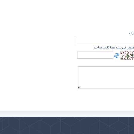
يک
صویر می بینید عینا تایپ نمایید