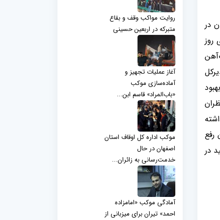
روایت مواکب وقف و بقاع
ن در
متبرکه در اربعین حسینی
 روز
توبان ذوب‌آهن
ست. مدیرکل
آغاز عملیات تجهیز و
آماده‌سازی موکب
هبود
«باب‌المراد» قاسم ابن...
ظران
اشته
 رفع
موکب اداره کل اوقاف استان
اصفهان در حال
د در
خدمت‌رسانی به زائران...
آمادگی موکب «امامزاده
احمد» تیران برای میزبانی از