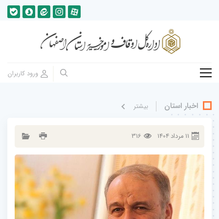
اخبار استان
بيشتر
11
مرداد
1404
316