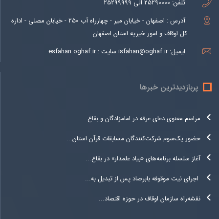
تلفن:
25290000 الی 25299999
آدرس : اصفهان - خیابان میر - چهارراه آب 250 - خیابان مصلی - اداره
کل اوقاف و امور خیریه استان اصفهان
ایمیل:
isfahan@oghaf.ir سایت : esfahan.oghaf.ir
پربازدیدترین خبرها
مراسم معنوی دعای عرفه در امامزادگان و بقاع...
حضور یک‌سوم شرکت‌کنندگان مسابقات قرآن استان...
آغاز سلسله برنامه‌های «بیاد علمدار» در بقاع...
اجرای نیت موقوفه بابرصاد پس از تبدیل به...
نقشه‌راه سازمان اوقاف در حوزه اقتصاد...