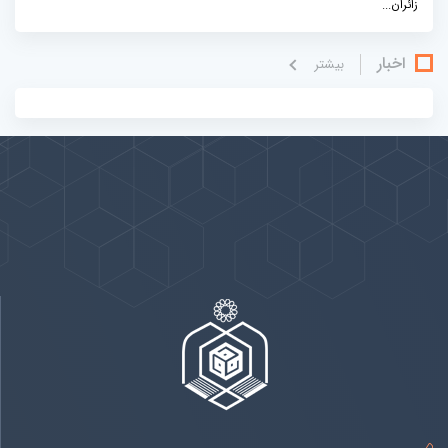
زائران...
اخبار
بيشتر
پیوندها
بيشتر