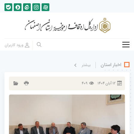
اخبار استان
بيشتر
12
آبان
1404
409